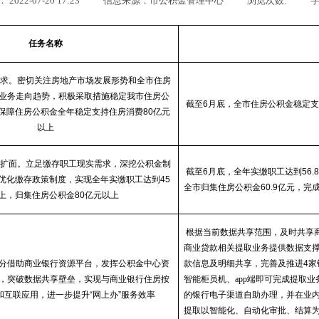
022-07-20 17:23
信息来源：市公积金管理中心
浏览次数:
字
任务名称
求。密切关注房地产市场发展形势和全市住房
业务走向趋势，积极采取措施稳定我市住房公
截至
6
月底，全市住房公积金稳定支
保障住房公积金全年稳定支持住房消费
80
亿元
以上
扩面。立足缴存职工现实需求，深挖公积金制
截至
6
月底，全年实缴职工达到
56.
优化缴存政策制度，实现全年实缴职工达到
45
全市归集住房公积金
60.9
亿元，完
上，归集住房公积金
80
亿元以上
根据当前数据共享范围，及时共享
商业贷款相关提取业务提供数据支
分借助商业银行资源平台，发挥公积金中心资
款信息及明细共享，完善及推进
4
家
，突破数据共享壁垒，实现与商业银行住房按
智能柜员机、app端即可完成提取
和互联应用，进一步提升
“
网上办
”
服务效率
的银行电子渠道自助办理，并在业内
提取以智能化、自动化审批、结算