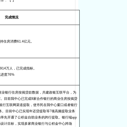
体：【 】
完成情况
持住房消费
61.4
亿元。
8914
万人，已完成指标。
成进度
76%
商业银行住房按揭贷款数据，共建政银互联平台，为
撑。目前我中心已完成
9
家合作银行的商业住房按揭贷
银行互联网渠道提取，使市民在我中心窗口或者银行
业务。目前中心已实现年还贷提取等7项高频提取业务
率先开通了公积金自助业务的跨行提取。银行端app
为设计目标，实现多家商业银行与公积金中心跨场