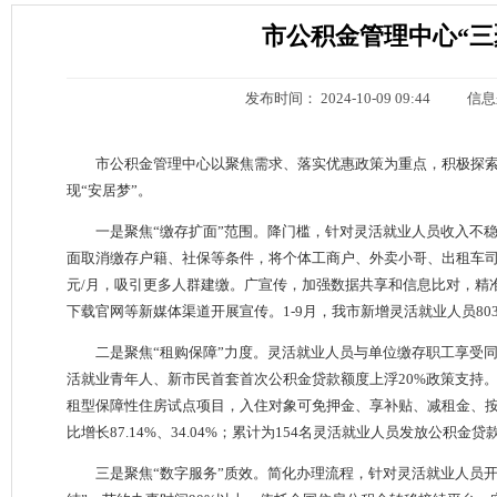
市公积金管理中心“三
发布时间： 2024-10-09 09:44
信息
市公积金管理中心以聚焦需求、落实优惠政策为重点，积极探
现“安居梦”。
一是聚焦“缴存扩面”范围。降门槛，针对灵活就业人员收入不
面取消缴存户籍、社保等条件，将个体工商户、外卖小哥、出租车司
元/月，吸引更多人群建缴。广宣传，加强数据共享和信息比对，精
下载官网等新媒体渠道开展宣传。1-9月，我市新增灵活就业人员8030
二是聚焦“租购保障”力度。灵活就业人员与单位缴存职工享受
活就业青年人、新市民首套首次公积金贷款额度上浮20%政策支持。租房提
租型保障性住房试点项目，入住对象可免押金、享补贴、减租金、按实取
比增长87.14%、34.04%；累计为154名灵活就业人员发放公积金贷款
三是聚焦“数字服务”质效。简化办理流程，针对灵活就业人员开