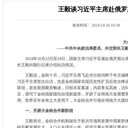
王毅谈习近平主席赴俄罗
发布时间： 2024-10-26 10:58
大
——中共中央政治局委员、外交部长王
2024年10月22日至24日，国家主席习近平应邀赴俄
长王毅向随行记者介绍此访情况。
王毅说，金秋十月，习近平主席飞赴伏尔加河畔千年古城
习近平主席首次出访，也是金砖国家实现历史性扩员后首次峰会
联动，老友新朋聚首畅谈，日程丰富紧凑，内容务实高效，访
呈，谱写了金砖国家团结自强新篇章，开辟了全球南方发展繁
用。世界百年未有之大变局下，大金砖合作引领全球南方大团
一、开辟大金砖合作新阶段
王毅表示，金砖合作机制诞生于新兴市场和发展中国家群体
砖不断发展壮大，人口占全球近一半，经济总量占世界比重超过