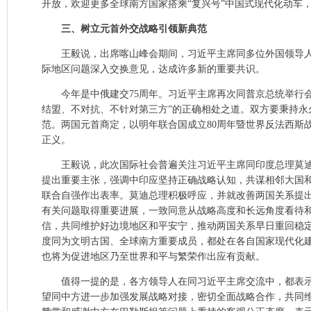
开放，欢迎更多全球南方国家搭乘“复兴号”中国式现代化动车
三、树立元首外交战略引领新典范
王毅说，出席喀山峰会期间，习近平主席同多位外国领导
际地区问题深入交换意见，达成许多新的重要共识。
今年是中俄建交75周年。习近平主席再次同普京总统举行
结盟、不对抗、不针对第三方”的正确相处之道。双方要秉持
范。两国元首商定，以明年联合国成立80周年暨世界反法西斯
正义。
王毅说，此次国际社会普遍关注习近平主席同印度总理莫
提出重要主张，强调中印应坚持正确战略认知，共谋相邻大国
联合自强作出表率。莫迪总理积极呼应，并就改善两国关系提
有关问题取得重要进展，一致同意从战略高度和长远角度看待
信，共同维护好边境地区和平安宁，推动两国关系早日重回稳
度同为文明古国、全球南方重要成员，都处在各自国家现代化建
也将为促进地区乃至世界和平与繁荣作出应有贡献。
值得一提的是，各方领导人在同习近平主席交流中，都表
望同中方进一步加强发展战略对接，密切全面战略合作，共同