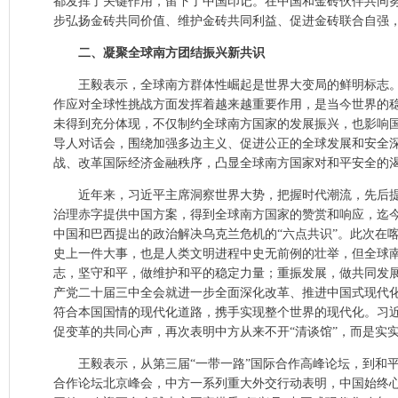
都发挥了关键作用，留下了中国印记。在中国和金砖伙伴共同
步弘扬金砖共同价值、维护金砖共同利益、促进金砖联合自强
二、凝聚全球南方团结振兴新共识
王毅表示，全球南方群体性崛起是世界大变局的鲜明标志。
作应对全球性挑战方面发挥着越来越重要作用，是当今世界的
未得到充分体现，不仅制约全球南方国家的发展振兴，也影响国
导人对话会，围绕加强多边主义、促进公正的全球发展和安全
战、改革国际经济金融秩序，凸显全球南方国家对和平安全的
近年来，习近平主席洞察世界大势，把握时代潮流，先后
治理赤字提供中国方案，得到全球南方国家的赞赏和响应，迄今
中国和巴西提出的政治解决乌克兰危机的“六点共识”。此次在
史上一件大事，也是人类文明进程中史无前例的壮举，但全球
志，坚守和平，做维护和平的稳定力量；重振发展，做共同发
产党二十届三中全会就进一步全面深化改革、推进中国式现代
符合本国国情的现代化道路，携手实现整个世界的现代化。习
促变革的共同心声，再次表明中方从来不开“清谈馆”，而是实实
王毅表示，从第三届“一带一路”国际合作高峰论坛，到和
合作论坛北京峰会，中方一系列重大外交行动表明，中国始终