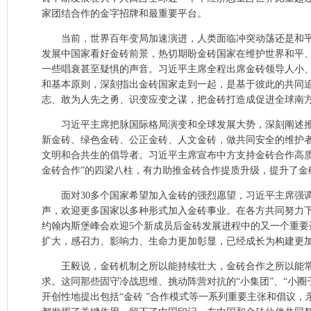
家团结合作的金字招牌和最重要平台。
当前，世界百年变局加速演进，人类面临冲突动荡还是和
发展中国家看好金砖前景，热切期盼金砖国家在维护世界和平
一些唱衰甚至疑惧的声音。习近平主席全程出席金砖领导人小、
和基本原则，深刻指出金砖国家走到一起，是基于彼此的共同
志、敢为人先之勇、识变应变之谋，把金砖打造成促进全球南
习近平主席把脉国际格局演变和全球发展大势，深刻阐述推
新金砖、绿色金砖、公正金砖、人文金砖，做共同安全的维护
文明和合共生的倡导者。习近平主席宣布中方支持金砖合作高质
金砖合作”的四梁八柱，有力助推金砖合作提质升级，提升了金
面对30多个国家希望加入金砖的强烈愿望，习近平主席强
声，欢迎更多国家以多种形式加入金砖事业。在各方共同努力
约翰内斯堡峰会欢迎5个新成员后金砖发展进程中的又一个重
扩大，感召力、影响力、生命力更加彰显，已经成长为构建更
王毅说，金砖机制之所以能持续壮大，金砖合作之所以能
求。这同那些固守冷战思维、挑动阵营对抗的“小集团”、“小圈
开创性地提出包括“金砖 ”合作模式等一系列重要主张和倡议